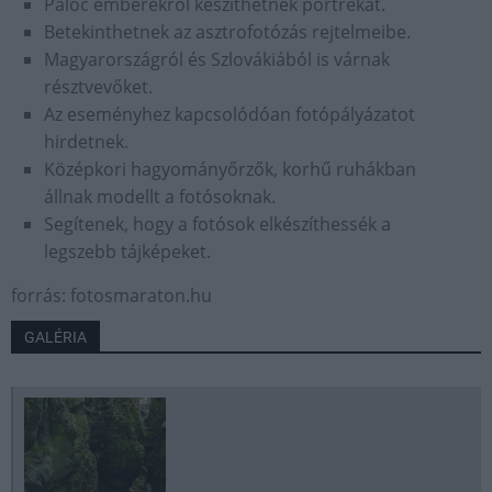
Palóc emberekről készíthetnek portrékat.
Betekinthetnek az asztrofotózás rejtelmeibe.
Magyarországról és Szlovákiából is várnak
résztvevőket.
Az eseményhez kapcsolódóan fotópályázatot
hirdetnek.
Középkori hagyományőrzők, korhű ruhákban
állnak modellt a fotósoknak.
Segítenek, hogy a fotósok elkészíthessék a
legszebb tájképeket.
forrás: fotosmaraton.hu
GALÉRIA