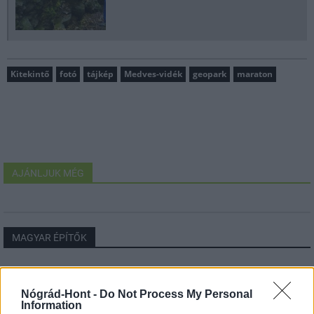
Kitekintő
fotó
tájkép
Medves-vidék
geopark
maraton
AJÁNLJUK MÉG
MAGYAR ÉPÍTŐK
Mi épül?
Nógrád-Hont -
Do Not Process My Personal
Information