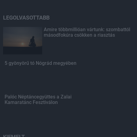
LEGOLVASOTTABB
Amire többmillióan vártunk: szombattól
másodfokúra csökken a riasztás
5 gyönyörű tó Nógrád megyében
Palóc Néptáncegyüttes a Zalai
Kamaratánc Fesztiválon
KIEMELT