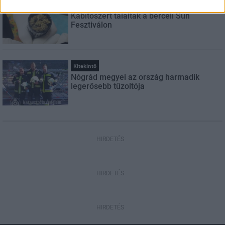
Aktuális
Kábítószert találtak a berceli Sun
Fesztiválon
Kitekintő
Nógrád megyei az ország harmadik
legerősebb tűzoltója
HIRDETÉS
HIRDETÉS
HIRDETÉS