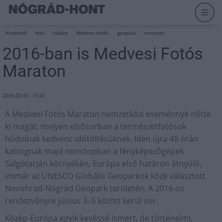
Kitekintő
fotó
tájkép
Medves-vidék
geopark
maraton
2016-ban is Medvesi Fotós
Maraton
2016.02.01. 13:41
A Medvesi Fotós Maraton nemzetközi eseménnyé nőtte
ki magát, melyen elsősorban a természetfotósok
hódolnak kedvenc időtöltésüknek. Idén újra 48 órán
kattognak majd nonstopban a fényképezőgépek
Salgótarján környékén, Európa első határon átnyúló,
immár az UNESCO Globális Geoparkok közé választott
Novohrad-Nógrád Geopark területén. A 2016-os
rendezvényre június 3–5 között kerül sor.
Közép-Európa egyik kevéssé ismert, de történelmi,