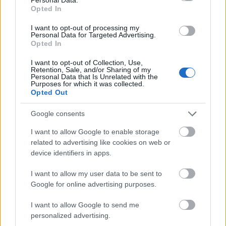
Opted In
Paks II.: Mit jelent az 5. blokk új
mérföldköve a felülvizsgálat
I want to opt-out of processing my
árnyékában?
Personal Data for Targeted Advertising.
Opted In
I want to opt-out of Collection, Use,
Elkészült a Liszt Ferenc repülőtér
Retention, Sale, and/or Sharing of my
közelében lévő logisztikai bázis út- és
Personal Data that Is Unrelated with the
Purposes for which it was collected.
közműhálózatának fejlesztése
Opted Out
Google consents
Látlelet a hazai víziközművekről?
Egyetlen, fél évszázados vezetéken
I want to allow Google to enable storage
múlt Bicske vízellátása
related to advertising like cookies on web or
device identifiers in apps.
I want to allow my user data to be sent to
Google for online advertising purposes.
HÍRLEVÉL
I want to allow Google to send me
personalized advertising.