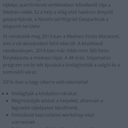
tájképi, ipartörténeti emlékekben bővelkedő tája a
Medves-vidék. Ez a hely a világ első határon átnyúló
geoparkjának, a Novohrad-Nógrád Geoparknak a
központi területe.
Itt rendezték meg 2013-ban a Medvesi Fotós Maratont,
ami a várakozásokon felül sikerült. A következő
rendezvényen, 2014-ben már több mint 300 fotós
fényképezte a medvesi tájat. A 48 órás, folyamatos
program során két éjszakára kivilágították a salgói és a
somoskői várat.
2016–ban a nagy sikerre való tekintettel
Kivilágítják a középkori várakat.
Megmutatják azokat a helyeket, ahonnan a
legszebb tájképeket készíthetik.
Fotózással kapcsolatos workshop-okat
szerveznek.