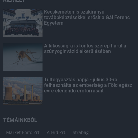
Kecskeméten is szakirányú
továbbképzésekkel erősít a Gál Ferenc
Egyetem
A lakosságra is fontos szerep hárul a
szúnyoginvázió elkerülésében
Túlfogyasztás napja - július 30-ra
felhasználta az emberiség a Föld egész
évre elegendő erőforrásait
TÉMÁINKBÓL
Market Építő Zrt.
A-Híd Zrt.
Strabag