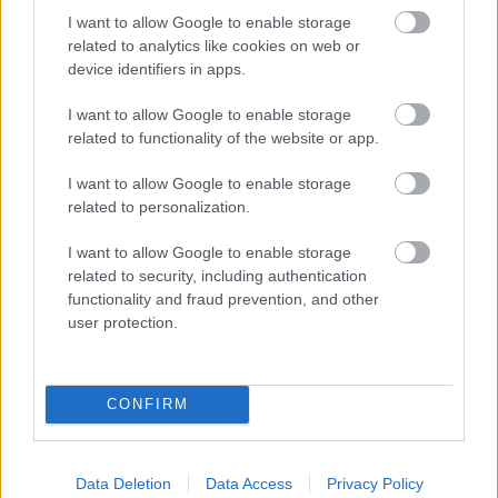
Név
I want to allow Google to enable storage
related to analytics like cookies on web or
device identifiers in apps.
E-mail cím
I want to allow Google to enable storage
related to functionality of the website or app.
Feliratkozom a hírlevélre és elfogadom az
adatvédelmi
szabályzatot!
I want to allow Google to enable storage
related to personalization.
FELIRATKOZÁS
I want to allow Google to enable storage
related to security, including authentication
functionality and fraud prevention, and other
LEGFRISSEBB
user protection.
Országos hírek
Amire többmillióan vártunk: szombattól
CONFIRM
másodfokúra csökken a riasztás
Data Deletion
Data Access
Privacy Policy