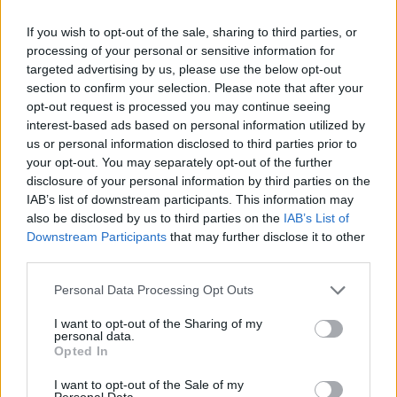
If you wish to opt-out of the sale, sharing to third parties, or
processing of your personal or sensitive information for
targeted advertising by us, please use the below opt-out
section to confirm your selection. Please note that after your
opt-out request is processed you may continue seeing
interest-based ads based on personal information utilized by
us or personal information disclosed to third parties prior to
your opt-out. You may separately opt-out of the further
disclosure of your personal information by third parties on the
Hódmezővásárhely
iskolaépítés
FERROÉP Zrt.
oktatási beruházás
IAB’s list of downstream participants. This information may
Másfélszeresére bővítik Hódmezővásárhely jó hírű
also be disclosed by us to third parties on the
IAB’s List of
református iskoláját
Downstream Participants
that may further disclose it to other
third parties.
A Szőnyi Benjámin Általános Iskola fejlesztését a FERROÉP
kivitelezheti; a munkák csaknem egy évig tartanak majd.
Please note that this website/app uses one or more Google
Personal Data Processing Opt Outs
services and may gather and store information including but
Látványos építési szakasz indult be a
not limited to your visit or usage behaviour. You may click to
I want to opt-out of the Sharing of my
Flórián téri felüljárón
personal data.
grant or deny consent to Google and its third-party tags to
Opted In
use your data for below specified purposes in below Google
consent section.
I want to opt-out of the Sale of my
Personal Data.